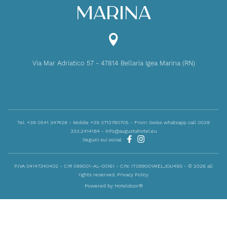
Marina
Via Mar Adriatico 57 - 47814 Bellaria Igea Marina (RN)
Tel. +39 0541 347428 -
Mobile +39 3713780705 -
From Swiss whatsapp call 0039
333.2414184 -
info@augustahotel.eu
Seguici sui social
P.IVA 04147340402 - CIR 099001-AL-00161 - CIN: IT099001A1ELJOU49S - © 2026 all
rights reserved.
Privacy Policy
Powered by Hoteldoor®