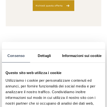
Richiedi questa offerta
Consenso
Dettagli
Informazioni sui cookie
Semplicemente fantastico
cristinaH1510IA
Questo sito web utilizza i cookie
Consiglio a tutti questo hotel, nulla da
Utilizziamo i cookie per personalizzare contenuti ed
eccepire, personale cordiale, discreto e
simpatico, la cucina ci ha stupito in tutti i
annunci, per fornire funzionalità dei social media e per
pasti veramente tanti complimenti...nulla da
analizzare il nostro traffico. Condividiamo inoltre
dire sulla pulizia..posizione eccellente..grazie a
informazioni sul modo in cui utilizza il nostro sito con i
tutti!
nostri partner che si occupano di analisi dei dati web,