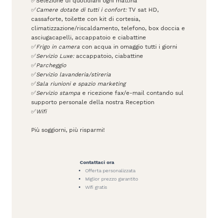
✅Selezione di quotidiani ogni mattina
✅
Camere dotate di tutti i confort:
TV sat HD,
cassaforte, toilette con kit di cortesia,
climatizzazione/riscaldamento, telefono, box doccia e
asciugacapelli, accappatoio e ciabattine
✅
Frigo in camera
con acqua in omaggio tutti i giorni
✅
Servizio Luxe:
accappatoio, ciabattine
✅
Parcheggio
✅
Servizio lavanderia/stireria
✅
Sala riunioni e spazio marketing
✅
Servizio stampa
e ricezione fax/e-mail contando sul
supporto personale della nostra Reception
✅
Wifi
Più soggiorni, più risparmi!
Contattaci ora
Offerta personalizzata
Miglior prezzo garantito
Wifi gratis