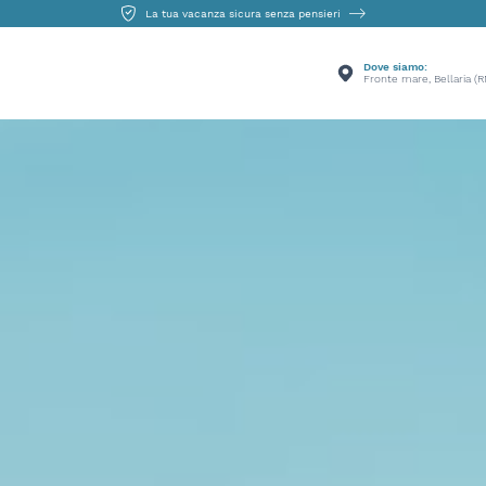
La tua vacanza sicura senza pensieri
Dove siamo:
Fronte mare, Bellaria (R