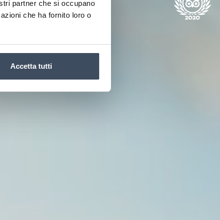
nostri partner che si occupano
azioni che ha fornito loro o
Accetta tutti