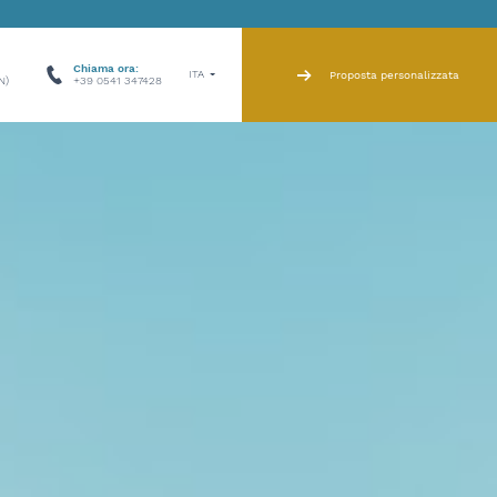
Chiama ora:
ITA
Proposta personalizzata
N)
+39 0541 347428