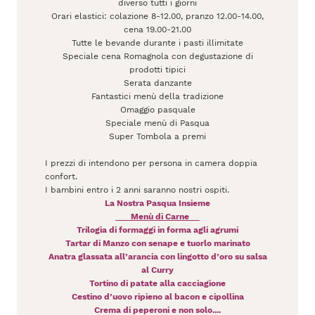
diverso tutti i giorni
Orari elastici: colazione 8-12.00, pranzo 12.00-14.00,
cena 19.00-21.00
Tutte le bevande durante i pasti illimitate
Speciale cena Romagnola con degustazione di
prodotti tipici
Serata danzante
Fantastici menù della tradizione
Omaggio pasquale
Speciale menù di Pasqua
Super Tombola a premi
I prezzi di intendono per persona in camera doppia
confort.
I bambini entro i 2 anni saranno nostri ospiti.
La Nostra Pasqua Insieme
Menù di Carne
Trilogia di formaggi in forma agli agrumi
Tartar di Manzo con senape e tuorlo marinato
Anatra glassata all’arancia con lingotto d’oro su salsa
al Curry
Tortino di patate alla cacciagione
Cestino d’uovo ripieno al bacon e cipollina
Crema di peperoni e non solo....