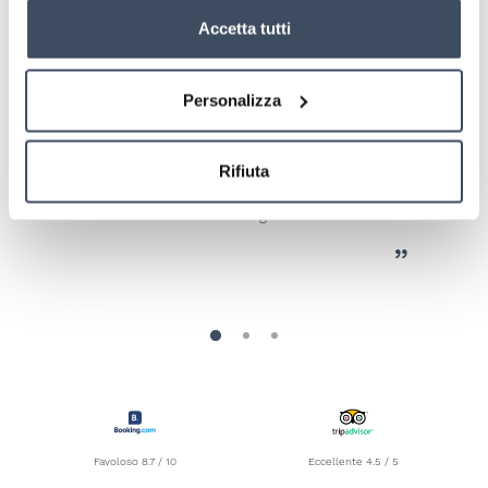
Accetta tutti
Ritorno a Bellaria
Cheoppe
Personalizza
Siamo tornati in questa struttura già
conosciuta. Ottima la posizione, bella camera
con vista mare, cibo ottimo e vario. Proprietari
Rifiuta
e staff molto cordiali e professionali. Vacanza
rilassante. Consigliatissimo!!!
Favoloso 8.7 / 10
Eccellente 4.5 / 5