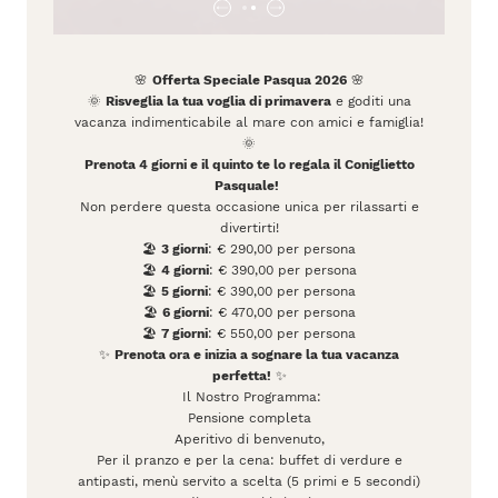
🌸
Offerta Speciale Pasqua 2026
🌸
🌞
Risveglia la tua voglia di primavera
e goditi una
vacanza indimenticabile al mare con amici e famiglia!
🌞
Prenota 4 giorni e il quinto te lo regala il Coniglietto
Pasquale!
Non perdere questa occasione unica per rilassarti e
divertirti!
🏖️
3 giorni
: € 290,00 per persona
🏖️
4 giorni
: € 390,00 per persona
🏖️
5 giorni
: € 390,00 per persona
🏖️
6 giorni
: € 470,00 per persona
🏖️
7 giorni
: € 550,00 per persona
✨
Prenota ora e inizia a sognare la tua vacanza
perfetta!
✨
Il Nostro Programma:
Pensione completa
Aperitivo di benvenuto,
Per il pranzo e per la cena: buffet di verdure e
antipasti, menù servito a scelta (5 primi e 5 secondi)