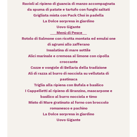
Ravioli al ripieno di guancia di manzo accompagnata
da spuma di patate e tartufo con funghi saltati
Grigliata mista con Pack Choi in padella
La Dolce sorpresa in giardino
Uovo Gigante
Menù di Pesce
Rotolo di Salmone con ricotta montata ed emulsi one
di agrumi allo zafferano
Insalatina di mare sottile
Alici marinale e cremosa al limone con cipolla
croccante
Cozze e vongole di Bellaria della tradizione
Ali di razza al burro di nocciola su vellutata di
pastinaca
Triglia alla ripiena con Bufala e basilico
I Cappelletti al ripieno di Branzino, mascarpone e
basilico al burro nocciola e timo
Misto di Mare gratinato al forno con broccolo
romanesco e pachino
La Dolce sorpresa in giardino
Uovo Gigante