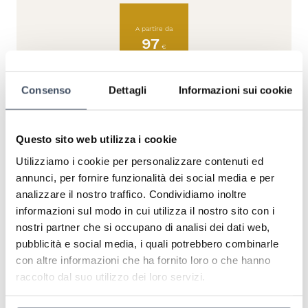
A partire da
97
€
Consenso
Dettagli
Informazioni sui cookie
Contattaci ora
Offerta personalizzata
Miglior prezzo garantito
Wifi gratis
Questo sito web utilizza i cookie
Utilizziamo i cookie per personalizzare contenuti ed
annunci, per fornire funzionalità dei social media e per
Richiedi questa offerta
analizzare il nostro traffico. Condividiamo inoltre
informazioni sul modo in cui utilizza il nostro sito con i
nostri partner che si occupano di analisi dei dati web,
pubblicità e social media, i quali potrebbero combinarle
con altre informazioni che ha fornito loro o che hanno
raccolto dal suo utilizzo dei loro servizi.