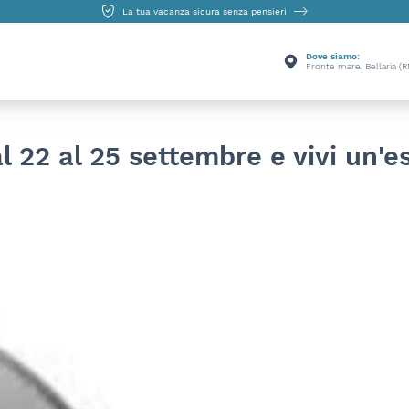
La tua vacanza sicura senza pensieri
Dove siamo:
Fronte mare, Bellaria (R
 22 al 25 settembre e vivi un'