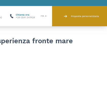
Chiama ora:
ITA
Proposta personalizzata
N)
+39 0541 347428
esperienza fronte mare