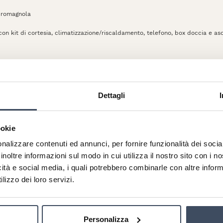
e romagnola
con kit di cortesia, climatizzazione/riscaldamento, telefono, box doccia e asc
Dettagli
ersonale della nostra Reception
ookie
nalizzare contenuti ed annunci, per fornire funzionalità dei socia
Richiedi questa offerta
inoltre informazioni sul modo in cui utilizza il nostro sito con i 
icità e social media, i quali potrebbero combinarle con altre inform
lizzo dei loro servizi.
Personalizza