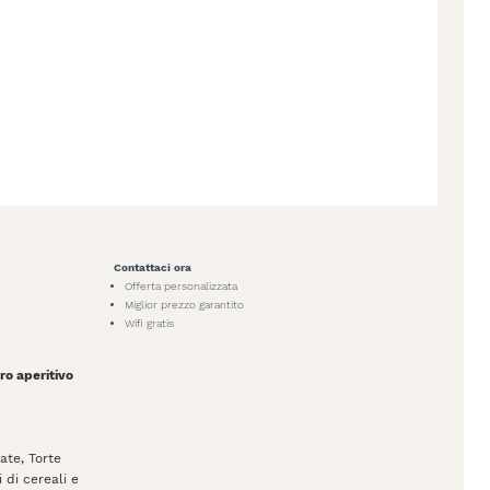
Contattaci ora
Offerta personalizzata
Miglior prezzo garantito
Wifi gratis
ro aperitivo
late, Torte
 di cereali e