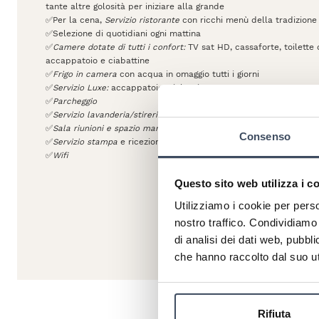
tante altre golosità per iniziare alla grande
✅Per la cena,
Servizio ristorante
con ricchi menù della tradizion
✅Selezione di quotidiani ogni mattina
✅
Camere dotate di tutti i confort:
TV sat HD, cassaforte, toilette 
accappatoio e ciabattine
✅
Frigo in camera
con acqua in omaggio tutti i giorni
✅
Servizio Luxe:
accappatoio, ciabattine
✅
Parcheggio
✅
Servizio lavanderia/stireria
✅
Sala riunioni e spazio marketing
Consenso
✅
Servizio stampa
e ricezione fax/e-mail contando sul supporto p
✅
Wifi
Questo sito web utilizza i c
Utilizziamo i cookie per perso
nostro traffico. Condividiamo 
di analisi dei dati web, pubbl
che hanno raccolto dal suo uti
Rifiuta