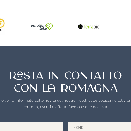
Resta in contatto
con la romagna
er e verrai informato sulle novità del nostro hotel, sulle bellissime attivit
territorio, eventi e offerte favolose a te dedicate.