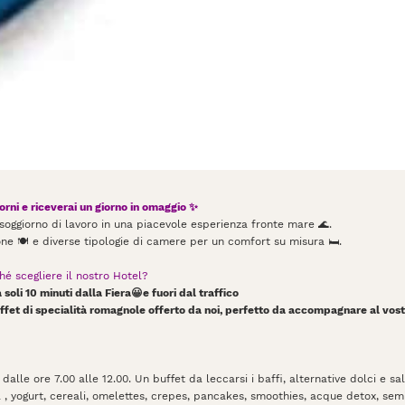
orni e riceverai un giorno in omaggio ✨
 soggiorno di lavoro in una piacevole esperienza fronte mare 🌊.
ne 🍽️ e diverse tipologie di camere per un comfort su misura 🛏️.
hé scegliere il nostro Hotel?
soli 10 minuti dalla Fiera😀e fuori dal traffico
buffet di specialità romagnole offerto da noi, perfetto da accompagnare al vost
 dalle ore 7.00 alle 12.00. Un buffet da leccarsi i baffi, alternative dolci e sa
tta , yogurt, cereali, omelettes, crepes, pancakes, smoothies, acque detox, semi