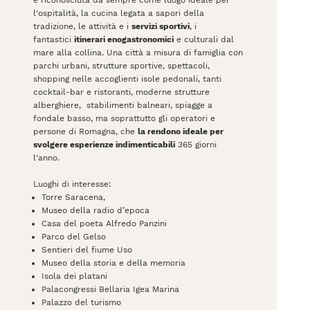
l'ospitalità, la cucina legata a sapori della
tradizione, le attività e i
servizi sportivi
, i
fantastici
itinerari enogastronomici
e culturali dal
mare alla collina. Una città a misura di famiglia con
parchi urbani, strutture sportive, spettacoli,
shopping nelle accoglienti isole pedonali, tanti
cocktail-bar e ristoranti, moderne strutture
alberghiere, stabilimenti balneari, spiagge a
fondale basso, ma soprattutto gli operatori e
persone di Romagna, che
la rendono ideale per
svolgere esperienze indimenticabili
365 giorni
l'anno.
Luoghi di interesse:
Torre Saracena,
Museo della radio d’epoca
Casa del poeta Alfredo Panzini
Parco del Gelso
Sentieri del fiume Uso
Museo della storia e della memoria
Isola dei platani
Palacongressi Bellaria Igea Marina
Palazzo del turismo